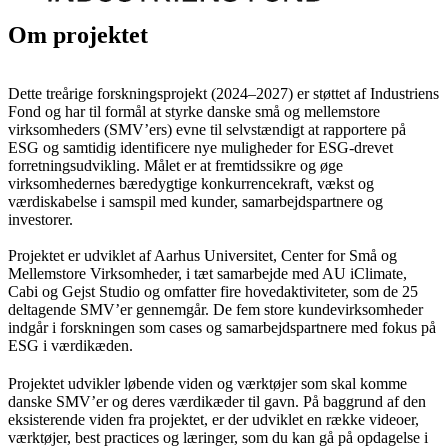
Om projektet
Dette treårige forskningsprojekt (2024–2027) er støttet af Industriens
Fond og har til formål at styrke danske små og mellemstore
virksomheders (SMV’ers) evne til selvstændigt at rapportere på
ESG og samtidig identificere nye muligheder for ESG-drevet
forretningsudvikling. Målet er at fremtidssikre og øge
virksomhedernes bæredygtige konkurrencekraft, vækst og
værdiskabelse i samspil med kunder, samarbejdspartnere og
investorer.
Projektet er udviklet af Aarhus Universitet, Center for Små og
Mellemstore Virksomheder, i tæt samarbejde med AU iClimate,
Cabi og Gejst Studio og omfatter fire hovedaktiviteter, som de 25
deltagende SMV’er gennemgår. De fem store kundevirksomheder
indgår i forskningen som cases og samarbejdspartnere med fokus på
ESG i værdikæden.
Projektet udvikler løbende viden og værktøjer som skal komme
danske SMV’er og deres værdikæder til gavn. På baggrund af den
eksisterende viden fra projektet, er der udviklet en række videoer,
værktøjer, best practices og læringer, som du kan gå på opdagelse i