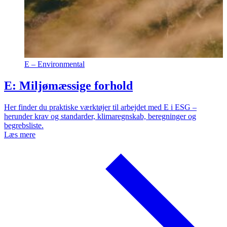
E – Environmental
E: Miljømæssige forhold
Her finder du praktiske værktøjer til arbejdet med E i ESG –
herunder krav og standarder, klimaregnskab, beregninger og
begrebsliste.
Læs mere